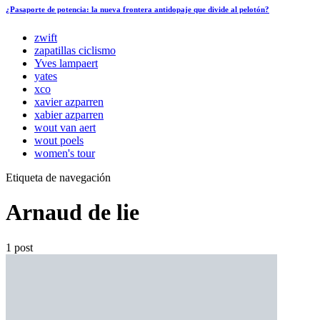
¿Pasaporte de potencia: la nueva frontera antidopaje que divide al pelotón?
zwift
zapatillas ciclismo
Yves lampaert
yates
xco
xavier azparren
xabier azparren
wout van aert
wout poels
women's tour
Etiqueta de navegación
Arnaud de lie
1 post