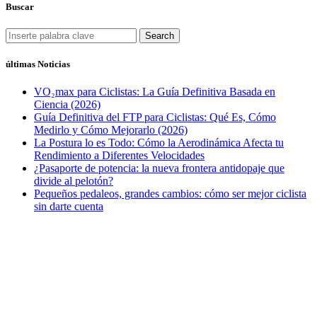
Buscar
Search
últimas Noticias
VO₂max para Ciclistas: La Guía Definitiva Basada en
Ciencia (2026)
Guía Definitiva del FTP para Ciclistas: Qué Es, Cómo
Medirlo y Cómo Mejorarlo (2026)
La Postura lo es Todo: Cómo la Aerodinámica Afecta tu
Rendimiento a Diferentes Velocidades
¿Pasaporte de potencia: la nueva frontera antidopaje que
divide al pelotón?
Pequeños pedaleos, grandes cambios: cómo ser mejor ciclista
sin darte cuenta