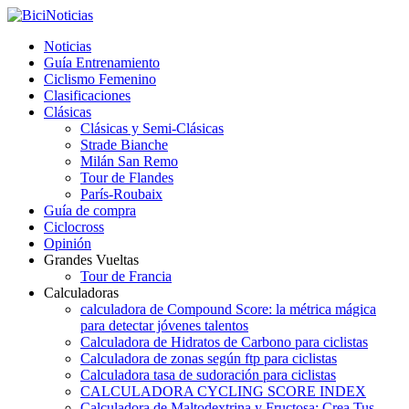
Noticias
Guía Entrenamiento
Ciclismo Femenino
Clasificaciones
Clásicas
Clásicas y Semi-Clásicas
Strade Bianche
Milán San Remo
Tour de Flandes
París-Roubaix
Guía de compra
Ciclocross
Opinión
Grandes Vueltas
Tour de Francia
Calculadoras
calculadora de Compound Score: la métrica mágica
para detectar jóvenes talentos
Calculadora de Hidratos de Carbono para ciclistas
Calculadora de zonas según ftp para ciclistas
Calculadora tasa de sudoración para ciclistas
CALCULADORA CYCLING SCORE INDEX
Calculadora de Maltodextrina y Fructosa: Crea Tus