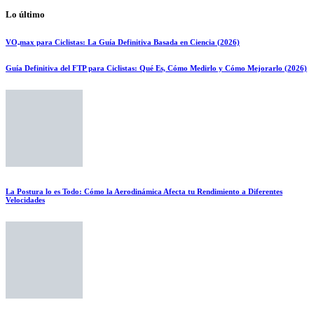
Lo último
VO₂max para Ciclistas: La Guía Definitiva Basada en Ciencia (2026)
Guía Definitiva del FTP para Ciclistas: Qué Es, Cómo Medirlo y Cómo Mejorarlo (2026)
La Postura lo es Todo: Cómo la Aerodinámica Afecta tu Rendimiento a Diferentes
Velocidades