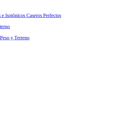
 e Isotónicos Caseros Perfectos
terno
 Peso y Terreno