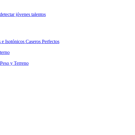
etectar jóvenes talentos
 e Isotónicos Caseros Perfectos
terno
 Peso y Terreno