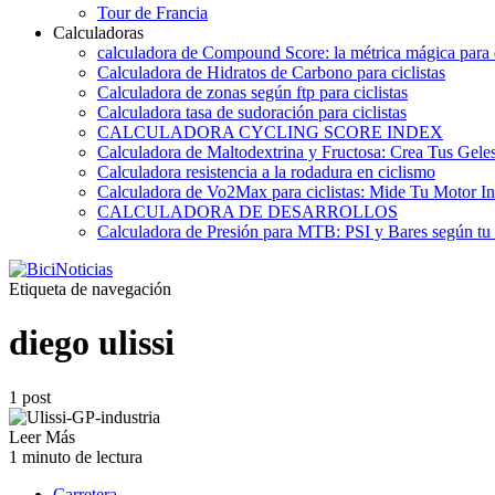
Tour de Francia
Calculadoras
calculadora de Compound Score: la métrica mágica para d
Calculadora de Hidratos de Carbono para ciclistas
Calculadora de zonas según ftp para ciclistas
Calculadora tasa de sudoración para ciclistas
CALCULADORA CYCLING SCORE INDEX
Calculadora de Maltodextrina y Fructosa: Crea Tus Geles
Calculadora resistencia a la rodadura en ciclismo
Calculadora de Vo2Max para ciclistas: Mide Tu Motor In
CALCULADORA DE DESARROLLOS
Calculadora de Presión para MTB: PSI y Bares según tu
Etiqueta de navegación
diego ulissi
1 post
Leer Más
1 minuto de lectura
Carretera