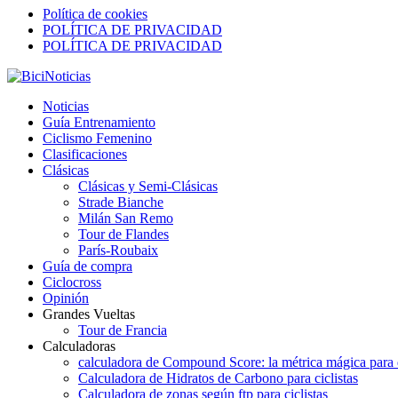
Política de cookies
POLÍTICA DE PRIVACIDAD
POLÍTICA DE PRIVACIDAD
Noticias
Guía Entrenamiento
Ciclismo Femenino
Clasificaciones
Clásicas
Clásicas y Semi-Clásicas
Strade Bianche
Milán San Remo
Tour de Flandes
París-Roubaix
Guía de compra
Ciclocross
Opinión
Grandes Vueltas
Tour de Francia
Calculadoras
calculadora de Compound Score: la métrica mágica para d
Calculadora de Hidratos de Carbono para ciclistas
Calculadora de zonas según ftp para ciclistas