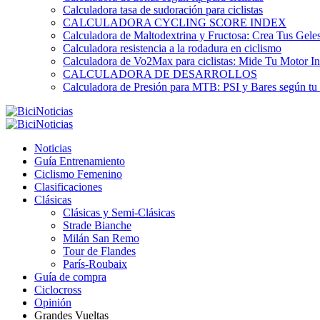
Calculadora tasa de sudoración para ciclistas
CALCULADORA CYCLING SCORE INDEX
Calculadora de Maltodextrina y Fructosa: Crea Tus Geles
Calculadora resistencia a la rodadura en ciclismo
Calculadora de Vo2Max para ciclistas: Mide Tu Motor In
CALCULADORA DE DESARROLLOS
Calculadora de Presión para MTB: PSI y Bares según tu
Noticias
Guía Entrenamiento
Ciclismo Femenino
Clasificaciones
Clásicas
Clásicas y Semi-Clásicas
Strade Bianche
Milán San Remo
Tour de Flandes
París-Roubaix
Guía de compra
Ciclocross
Opinión
Grandes Vueltas