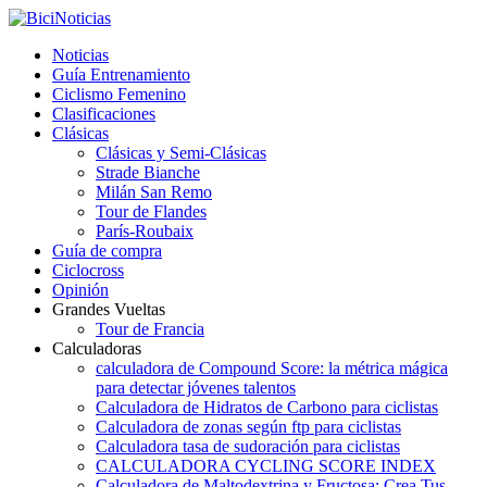
Noticias
Guía Entrenamiento
Ciclismo Femenino
Clasificaciones
Clásicas
Clásicas y Semi-Clásicas
Strade Bianche
Milán San Remo
Tour de Flandes
París-Roubaix
Guía de compra
Ciclocross
Opinión
Grandes Vueltas
Tour de Francia
Calculadoras
calculadora de Compound Score: la métrica mágica
para detectar jóvenes talentos
Calculadora de Hidratos de Carbono para ciclistas
Calculadora de zonas según ftp para ciclistas
Calculadora tasa de sudoración para ciclistas
CALCULADORA CYCLING SCORE INDEX
Calculadora de Maltodextrina y Fructosa: Crea Tus