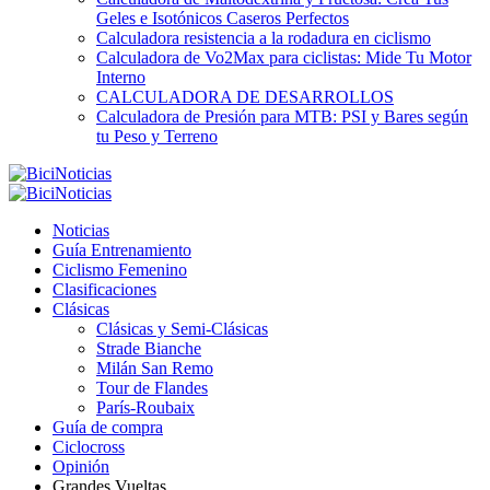
Geles e Isotónicos Caseros Perfectos
Calculadora resistencia a la rodadura en ciclismo
Calculadora de Vo2Max para ciclistas: Mide Tu Motor
Interno
CALCULADORA DE DESARROLLOS
Calculadora de Presión para MTB: PSI y Bares según
tu Peso y Terreno
Noticias
Guía Entrenamiento
Ciclismo Femenino
Clasificaciones
Clásicas
Clásicas y Semi-Clásicas
Strade Bianche
Milán San Remo
Tour de Flandes
París-Roubaix
Guía de compra
Ciclocross
Opinión
Grandes Vueltas