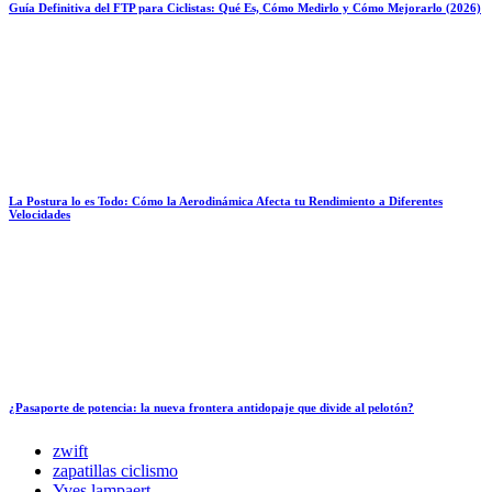
Guía Definitiva del FTP para Ciclistas: Qué Es, Cómo Medirlo y Cómo Mejorarlo (2026)
La Postura lo es Todo: Cómo la Aerodinámica Afecta tu Rendimiento a Diferentes
Velocidades
¿Pasaporte de potencia: la nueva frontera antidopaje que divide al pelotón?
zwift
zapatillas ciclismo
Yves lampaert