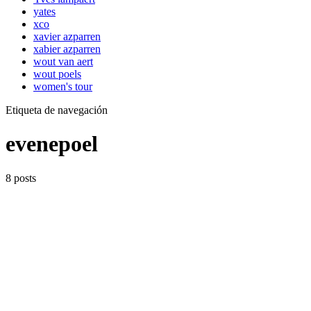
yates
xco
xavier azparren
xabier azparren
wout van aert
wout poels
women's tour
Etiqueta de navegación
evenepoel
8 posts