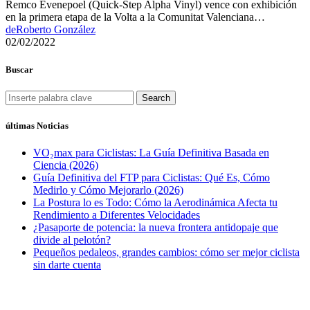
Remco Evenepoel (Quick-Step Alpha Vinyl) vence con exhibición
en la primera etapa de la Volta a la Comunitat Valenciana…
de
Roberto González
02/02/2022
Buscar
Search
últimas Noticias
VO₂max para Ciclistas: La Guía Definitiva Basada en
Ciencia (2026)
Guía Definitiva del FTP para Ciclistas: Qué Es, Cómo
Medirlo y Cómo Mejorarlo (2026)
La Postura lo es Todo: Cómo la Aerodinámica Afecta tu
Rendimiento a Diferentes Velocidades
¿Pasaporte de potencia: la nueva frontera antidopaje que
divide al pelotón?
Pequeños pedaleos, grandes cambios: cómo ser mejor ciclista
sin darte cuenta