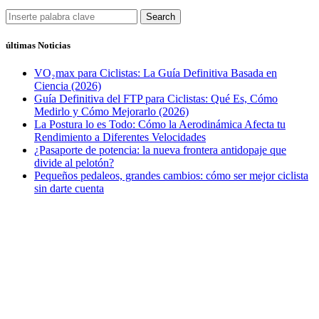
Search
últimas Noticias
VO₂max para Ciclistas: La Guía Definitiva Basada en
Ciencia (2026)
Guía Definitiva del FTP para Ciclistas: Qué Es, Cómo
Medirlo y Cómo Mejorarlo (2026)
La Postura lo es Todo: Cómo la Aerodinámica Afecta tu
Rendimiento a Diferentes Velocidades
¿Pasaporte de potencia: la nueva frontera antidopaje que
divide al pelotón?
Pequeños pedaleos, grandes cambios: cómo ser mejor ciclista
sin darte cuenta