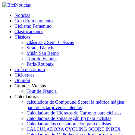
Noticias
Guía Entrenamiento
Ciclismo Femenino
Clasificaciones
Clásicas
Clásicas y Semi-Clásicas
Strade Bianche
Milán San Remo
Tour de Flandes
París-Roubaix
Guía de compra
Ciclocross
Opinión
Grandes Vueltas
Tour de Francia
Calculadoras
calculadora de Compound Score: la métrica mágica
para detectar jóvenes talentos
Calculadora de Hidratos de Carbono para ciclistas
Calculadora de zonas según ftp para ciclistas
Calculadora tasa de sudoración para ciclistas
CALCULADORA CYCLING SCORE INDEX
Calculadora de Maltodextrina y Fructosa: Crea Tus