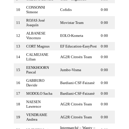
CONSONNI
10
Cofidis
0:00
Simone
ROJAS José
11
Movistar Team
0:00
Joaquín
ALBANESE
12
EOLO-Kometa
0:00
Vincenzo
13
CORT Magnus
EF Education-EasyPost
0:00
CALMEJANE
14
AG2R Citroën Team
0:00
Lilian
EENKHOORN
15
Jumbo-Visma
0:00
Pascal
GABBURO
16
Bardiani-CSF-Faizanè
0:00
Davide
17
MODOLO Sacha
Bardiani-CSF-Faizanè
0:00
NAESEN
18
AG2R Citroën Team
0:00
Lawrence
VENDRAME
19
AG2R Citroën Team
0:00
Andrea
Intermarché – Wanty –