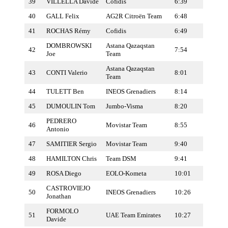
39
VILLELLA Davide
Cofidis
6:39
40
GALL Felix
AG2R Citroën Team
6:48
41
ROCHAS Rémy
Cofidis
6:49
DOMBROWSKI
Astana Qazaqstan
42
7:54
Joe
Team
Astana Qazaqstan
43
CONTI Valerio
8:01
Team
44
TULETT Ben
INEOS Grenadiers
8:14
45
DUMOULIN Tom
Jumbo-Visma
8:20
PEDRERO
46
Movistar Team
8:55
Antonio
47
SAMITIER Sergio
Movistar Team
9:40
48
HAMILTON Chris
Team DSM
9:41
49
ROSA Diego
EOLO-Kometa
10:01
CASTROVIEJO
50
INEOS Grenadiers
10:26
Jonathan
FORMOLO
51
UAE Team Emirates
10:27
Davide