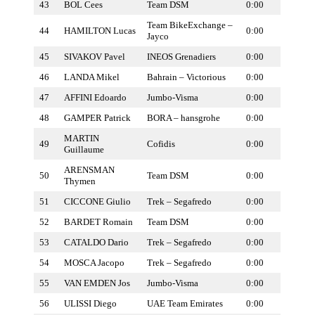
43
BOL Cees
Team DSM
0:00
Team BikeExchange –
44
HAMILTON Lucas
0:00
Jayco
45
SIVAKOV Pavel
INEOS Grenadiers
0:00
46
LANDA Mikel
Bahrain – Victorious
0:00
47
AFFINI Edoardo
Jumbo-Visma
0:00
48
GAMPER Patrick
BORA – hansgrohe
0:00
MARTIN
49
Cofidis
0:00
Guillaume
ARENSMAN
50
Team DSM
0:00
Thymen
51
CICCONE Giulio
Trek – Segafredo
0:00
52
BARDET Romain
Team DSM
0:00
53
CATALDO Dario
Trek – Segafredo
0:00
54
MOSCA Jacopo
Trek – Segafredo
0:00
55
VAN EMDEN Jos
Jumbo-Visma
0:00
56
ULISSI Diego
UAE Team Emirates
0:00