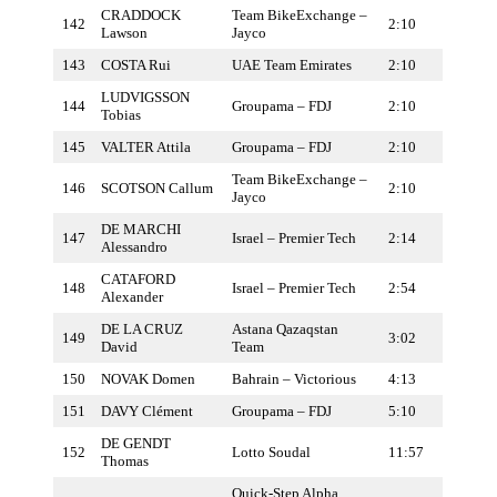
CRADDOCK
Team BikeExchange –
142
2:10
Lawson
Jayco
143
COSTA Rui
UAE Team Emirates
2:10
LUDVIGSSON
144
Groupama – FDJ
2:10
Tobias
145
VALTER Attila
Groupama – FDJ
2:10
Team BikeExchange –
146
SCOTSON Callum
2:10
Jayco
DE MARCHI
147
Israel – Premier Tech
2:14
Alessandro
CATAFORD
148
Israel – Premier Tech
2:54
Alexander
DE LA CRUZ
Astana Qazaqstan
149
3:02
David
Team
150
NOVAK Domen
Bahrain – Victorious
4:13
151
DAVY Clément
Groupama – FDJ
5:10
DE GENDT
152
Lotto Soudal
11:57
Thomas
Quick-Step Alpha