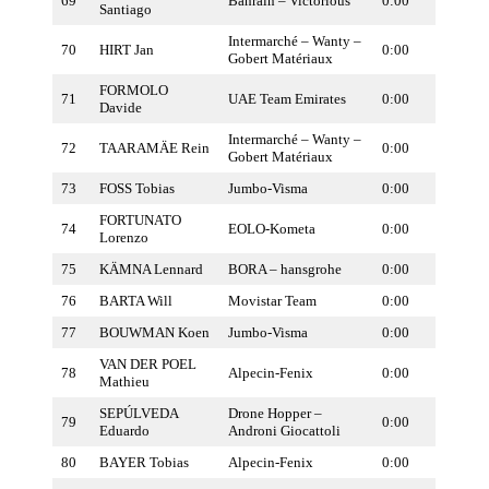
69
Bahrain – Victorious
0:00
Santiago
Intermarché – Wanty –
70
HIRT Jan
0:00
Gobert Matériaux
FORMOLO
71
UAE Team Emirates
0:00
Davide
Intermarché – Wanty –
72
TAARAMÄE Rein
0:00
Gobert Matériaux
73
FOSS Tobias
Jumbo-Visma
0:00
FORTUNATO
74
EOLO-Kometa
0:00
Lorenzo
75
KÄMNA Lennard
BORA – hansgrohe
0:00
76
BARTA Will
Movistar Team
0:00
77
BOUWMAN Koen
Jumbo-Visma
0:00
VAN DER POEL
78
Alpecin-Fenix
0:00
Mathieu
SEPÚLVEDA
Drone Hopper –
79
0:00
Eduardo
Androni Giocattoli
80
BAYER Tobias
Alpecin-Fenix
0:00