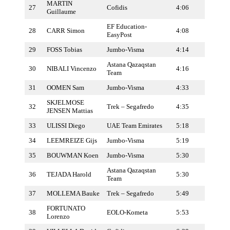
MARTIN
27
Cofidis
4:06
Guillaume
EF Education-
28
CARR Simon
4:08
EasyPost
29
FOSS Tobias
Jumbo-Visma
4:14
Astana Qazaqstan
30
NIBALI Vincenzo
4:16
Team
31
OOMEN Sam
Jumbo-Visma
4:33
SKJELMOSE
32
Trek – Segafredo
4:35
JENSEN Mattias
33
ULISSI Diego
UAE Team Emirates
5:18
34
LEEMREIZE Gijs
Jumbo-Visma
5:19
35
BOUWMAN Koen
Jumbo-Visma
5:30
Astana Qazaqstan
36
TEJADA Harold
5:30
Team
37
MOLLEMA Bauke
Trek – Segafredo
5:49
FORTUNATO
38
EOLO-Kometa
5:53
Lorenzo