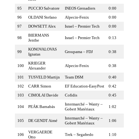
95
PUCCIO Salvatore
INEOS Grenadiers
0:00
96
OLDANI Stefano
Alpecin-Fenix
0:00
97
DOWSETT Alex
Israel – Premier Tech
0:00
BIERMANS
98
Israel – Premier Tech
0:13
Jenthe
KONOVALOVAS
99
Groupama – FDJ
0:38
Ignatas
KRIEGER
100
Alpecin-Fenix
0:38
Alexander
101
TUSVELD Martijn
Team DSM
0:40
102
CARR Simon
EF Education-EasyPost
0:42
103
CIMOLAI Davide
Cofidis
0:45
Intermarché – Wanty –
104
PEÁK Barnabás
1:02
Gobert Matériaux
Intermarché – Wanty –
105
DE GENDT Aimé
1:06
Gobert Matériaux
VERGAERDE
106
Trek – Segafredo
1:10
Otto