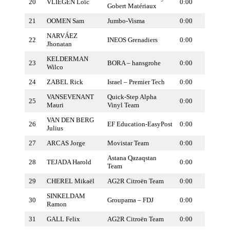
20
VLIEGEN Loïc
0:00
Gobert Matériaux
21
OOMEN Sam
Jumbo-Visma
0:00
NARVÁEZ
22
INEOS Grenadiers
0:00
Jhonatan
KELDERMAN
23
BORA – hansgrohe
0:00
Wilco
24
ZABEL Rick
Israel – Premier Tech
0:00
VANSEVENANT
Quick-Step Alpha
25
0:00
Mauri
Vinyl Team
VAN DEN BERG
26
EF Education-EasyPost
0:00
Julius
27
ARCAS Jorge
Movistar Team
0:00
Astana Qazaqstan
28
TEJADA Harold
0:00
Team
29
CHEREL Mikaël
AG2R Citroën Team
0:00
SINKELDAM
30
Groupama – FDJ
0:00
Ramon
31
GALL Felix
AG2R Citroën Team
0:00