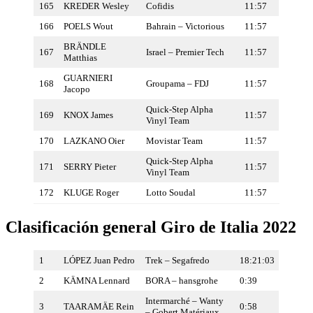
165
KREDER Wesley
Cofidis
11:57
166
POELS Wout
Bahrain – Victorious
11:57
BRÄNDLE
167
Israel – Premier Tech
11:57
Matthias
GUARNIERI
168
Groupama – FDJ
11:57
Jacopo
Quick-Step Alpha
169
KNOX James
11:57
Vinyl Team
170
LAZKANO Oier
Movistar Team
11:57
Quick-Step Alpha
171
SERRY Pieter
11:57
Vinyl Team
172
KLUGE Roger
Lotto Soudal
11:57
Clasificación general Giro de Italia 2022
1
LÓPEZ Juan Pedro
Trek – Segafredo
18:21:03
2
KÄMNA Lennard
BORA – hansgrohe
0:39
Intermarché – Wanty
3
TAARAMÄE Rein
0:58
– Gobert Matériaux