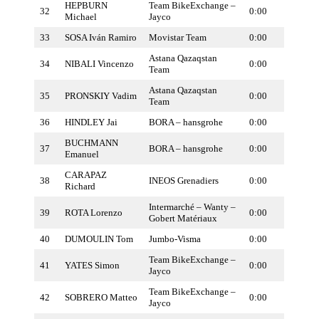
HEPBURN
Team BikeExchange –
32
0:00
Michael
Jayco
33
SOSA Iván Ramiro
Movistar Team
0:00
Astana Qazaqstan
34
NIBALI Vincenzo
0:00
Team
Astana Qazaqstan
35
PRONSKIY Vadim
0:00
Team
36
HINDLEY Jai
BORA – hansgrohe
0:00
BUCHMANN
37
BORA – hansgrohe
0:00
Emanuel
CARAPAZ
38
INEOS Grenadiers
0:00
Richard
Intermarché – Wanty –
39
ROTA Lorenzo
0:00
Gobert Matériaux
40
DUMOULIN Tom
Jumbo-Visma
0:00
Team BikeExchange –
41
YATES Simon
0:00
Jayco
Team BikeExchange –
42
SOBRERO Matteo
0:00
Jayco