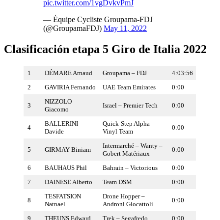
pic.twitter.com/1vgDvkvPmJ
— Équipe Cycliste Groupama-FDJ
(@GroupamaFDJ)
May 11, 2022
Clasificación etapa 5 Giro de Italia 2022
1
DÉMARE Arnaud
Groupama – FDJ
4:03:56
2
GAVIRIA Fernando
UAE Team Emirates
0:00
NIZZOLO
3
Israel – Premier Tech
0:00
Giacomo
BALLERINI
Quick-Step Alpha
4
0:00
Davide
Vinyl Team
Intermarché – Wanty –
5
GIRMAY Biniam
0:00
Gobert Matériaux
6
BAUHAUS Phil
Bahrain – Victorious
0:00
7
DAINESE Alberto
Team DSM
0:00
TESFATSION
Drone Hopper –
8
0:00
Natnael
Androni Giocattoli
9
THEUNS Edward
Trek – Segafredo
0:00