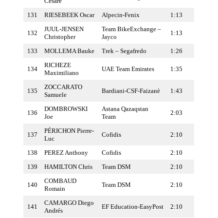
Cesare
131
RIESEBEEK Oscar
Alpecin-Fenix
1:13
JUUL-JENSEN
Team BikeExchange –
132
1:13
Christopher
Jayco
133
MOLLEMA Bauke
Trek – Segafredo
1:26
RICHEZE
134
UAE Team Emirates
1:35
Maximiliano
ZOCCARATO
135
Bardiani-CSF-Faizanè
1:43
Samuele
DOMBROWSKI
Astana Qazaqstan
136
2:03
Joe
Team
PÉRICHON Pierre-
137
Cofidis
2:10
Luc
138
PEREZ Anthony
Cofidis
2:10
139
HAMILTON Chris
Team DSM
2:10
COMBAUD
140
Team DSM
2:10
Romain
CAMARGO Diego
141
EF Education-EasyPost
2:10
Andrés