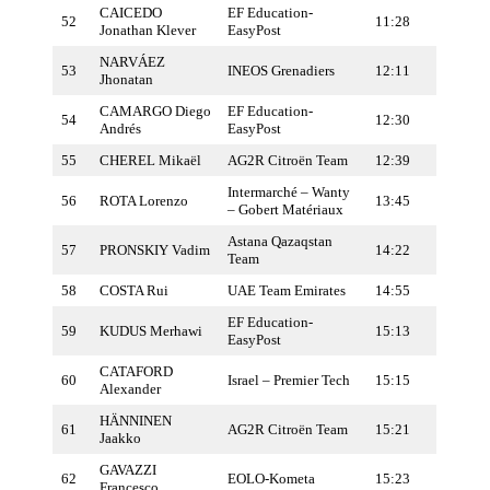
CAICEDO
EF Education-
52
11:28
Jonathan Klever
EasyPost
NARVÁEZ
53
INEOS Grenadiers
12:11
Jhonatan
CAMARGO Diego
EF Education-
54
12:30
Andrés
EasyPost
55
CHEREL Mikaël
AG2R Citroën Team
12:39
Intermarché – Wanty
56
ROTA Lorenzo
13:45
– Gobert Matériaux
Astana Qazaqstan
57
PRONSKIY Vadim
14:22
Team
58
COSTA Rui
UAE Team Emirates
14:55
EF Education-
59
KUDUS Merhawi
15:13
EasyPost
CATAFORD
60
Israel – Premier Tech
15:15
Alexander
HÄNNINEN
61
AG2R Citroën Team
15:21
Jaakko
GAVAZZI
62
EOLO-Kometa
15:23
Francesco