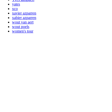
yates
xco
xavier azparren
xabier azparren
wout van aert
wout poels
women's tour