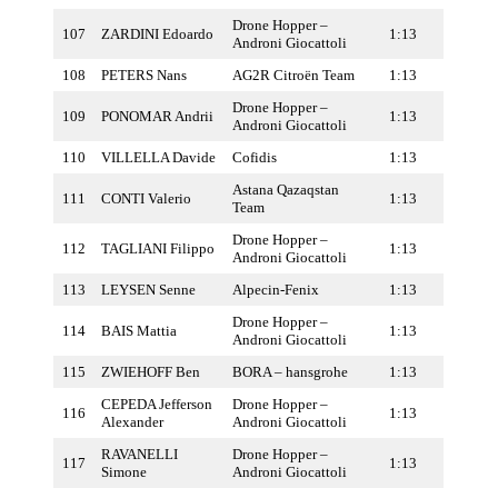
Drone Hopper –
107
ZARDINI Edoardo
1:13
Androni Giocattoli
108
PETERS Nans
AG2R Citroën Team
1:13
Drone Hopper –
109
PONOMAR Andrii
1:13
Androni Giocattoli
110
VILLELLA Davide
Cofidis
1:13
Astana Qazaqstan
111
CONTI Valerio
1:13
Team
Drone Hopper –
112
TAGLIANI Filippo
1:13
Androni Giocattoli
113
LEYSEN Senne
Alpecin-Fenix
1:13
Drone Hopper –
114
BAIS Mattia
1:13
Androni Giocattoli
115
ZWIEHOFF Ben
BORA – hansgrohe
1:13
CEPEDA Jefferson
Drone Hopper –
116
1:13
Alexander
Androni Giocattoli
RAVANELLI
Drone Hopper –
117
1:13
Simone
Androni Giocattoli