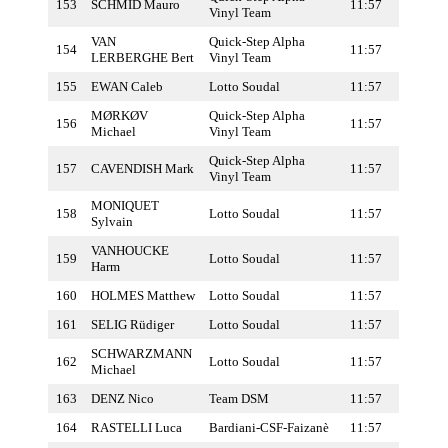
153
SCHMID Mauro
11:57
Vinyl Team
VAN
Quick-Step Alpha
154
11:57
LERBERGHE Bert
Vinyl Team
155
EWAN Caleb
Lotto Soudal
11:57
MØRKØV
Quick-Step Alpha
156
11:57
Michael
Vinyl Team
Quick-Step Alpha
157
CAVENDISH Mark
11:57
Vinyl Team
MONIQUET
158
Lotto Soudal
11:57
Sylvain
VANHOUCKE
159
Lotto Soudal
11:57
Harm
160
HOLMES Matthew
Lotto Soudal
11:57
161
SELIG Rüdiger
Lotto Soudal
11:57
SCHWARZMANN
162
Lotto Soudal
11:57
Michael
163
DENZ Nico
Team DSM
11:57
164
RASTELLI Luca
Bardiani-CSF-Faizanè
11:57