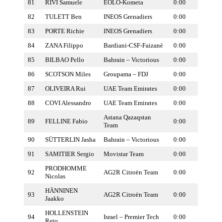
81
RIVI Samuele
EOLO-Kometa
0:00
82
TULETT Ben
INEOS Grenadiers
0:00
83
PORTE Richie
INEOS Grenadiers
0:00
84
ZANA Filippo
Bardiani-CSF-Faizanè
0:00
85
BILBAO Pello
Bahrain – Victorious
0:00
86
SCOTSON Miles
Groupama – FDJ
0:00
87
OLIVEIRA Rui
UAE Team Emirates
0:00
88
COVI Alessandro
UAE Team Emirates
0:00
Astana Qazaqstan
89
FELLINE Fabio
0:00
Team
90
SÜTTERLIN Jasha
Bahrain – Victorious
0:00
91
SAMITIER Sergio
Movistar Team
0:00
PRODHOMME
92
AG2R Citroën Team
0:00
Nicolas
HÄNNINEN
93
AG2R Citroën Team
0:00
Jaakko
HOLLENSTEIN
94
Israel – Premier Tech
0:00
Reto