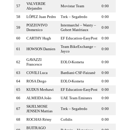
VALVERDE
57
Movistar Team
0:00
Alejandro
58
LÓPEZ Juan Pedro
Trek – Segafredo
0:00
POZZOVIVO
Intermarché – Wanty –
59
0:00
Domenico
Gobert Matériaux
60
CARTHY Hugh
EF Education-EasyPost
0:00
Team BikeExchange –
61
HOWSON Damien
0:00
Jayco
GAVAZZI
62
EOLO-Kometa
0:00
Francesco
63
COVILI Luca
Bardiani-CSF-Faizanè
0:00
64
ROSA Diego
EOLO-Kometa
0:00
65
KUDUS Merhawi
EF Education-EasyPost
0:00
66
ALMEIDA João
UAE Team Emirates
0:00
SKJELMOSE
67
Trek – Segafredo
0:00
JENSEN Mattias
68
ROCHAS Rémy
Cofidis
0:00
BUITRAGO