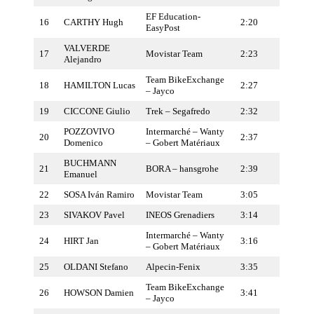
EF Education-
16
CARTHY Hugh
2:20
EasyPost
VALVERDE
17
Movistar Team
2:23
Alejandro
Team BikeExchange
18
HAMILTON Lucas
2:27
– Jayco
19
CICCONE Giulio
Trek – Segafredo
2:32
POZZOVIVO
Intermarché – Wanty
20
2:37
Domenico
– Gobert Matériaux
BUCHMANN
21
BORA – hansgrohe
2:39
Emanuel
22
SOSA Iván Ramiro
Movistar Team
3:05
23
SIVAKOV Pavel
INEOS Grenadiers
3:14
Intermarché – Wanty
24
HIRT Jan
3:16
– Gobert Matériaux
25
OLDANI Stefano
Alpecin-Fenix
3:35
Team BikeExchange
26
HOWSON Damien
3:41
– Jayco