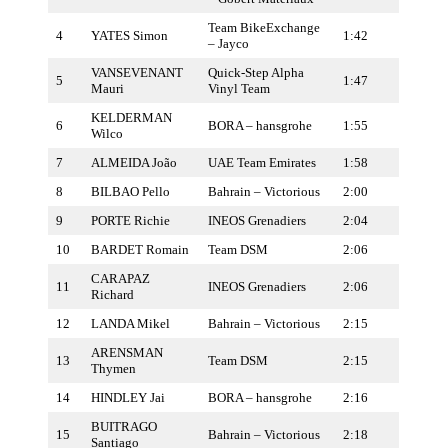
Team BikeExchange
4
YATES Simon
1:42
– Jayco
VANSEVENANT
Quick-Step Alpha
5
1:47
Mauri
Vinyl Team
KELDERMAN
6
BORA – hansgrohe
1:55
Wilco
7
ALMEIDA João
UAE Team Emirates
1:58
8
BILBAO Pello
Bahrain – Victorious
2:00
9
PORTE Richie
INEOS Grenadiers
2:04
10
BARDET Romain
Team DSM
2:06
CARAPAZ
11
INEOS Grenadiers
2:06
Richard
12
LANDA Mikel
Bahrain – Victorious
2:15
ARENSMAN
13
Team DSM
2:15
Thymen
14
HINDLEY Jai
BORA – hansgrohe
2:16
BUITRAGO
15
Bahrain – Victorious
2:18
Santiago