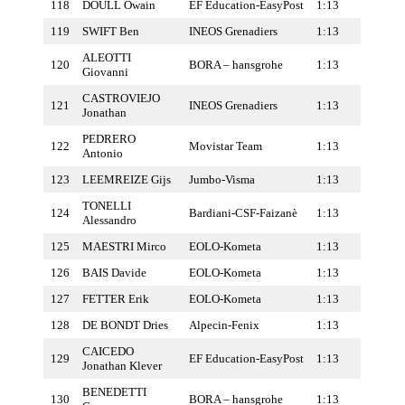
118
DOULL Owain
EF Education-EasyPost
1:13
119
SWIFT Ben
INEOS Grenadiers
1:13
ALEOTTI
120
BORA – hansgrohe
1:13
Giovanni
CASTROVIEJO
121
INEOS Grenadiers
1:13
Jonathan
PEDRERO
122
Movistar Team
1:13
Antonio
123
LEEMREIZE Gijs
Jumbo-Visma
1:13
TONELLI
124
Bardiani-CSF-Faizanè
1:13
Alessandro
125
MAESTRI Mirco
EOLO-Kometa
1:13
126
BAIS Davide
EOLO-Kometa
1:13
127
FETTER Erik
EOLO-Kometa
1:13
128
DE BONDT Dries
Alpecin-Fenix
1:13
CAICEDO
129
EF Education-EasyPost
1:13
Jonathan Klever
BENEDETTI
130
BORA – hansgrohe
1:13