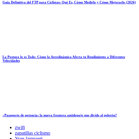
Guía Definitiva del FTP para Ciclistas: Qué Es, Cómo Medirlo y Cómo Mejorarlo (2026)
La Postura lo es Todo: Cómo la Aerodinámica Afecta tu Rendimiento a Diferentes
Velocidades
¿Pasaporte de potencia: la nueva frontera antidopaje que divide al pelotón?
zwift
zapatillas ciclismo
Yves lampaert