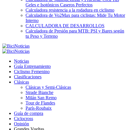
Geles e Isotónicos Caseros Perfectos
Calculadora resistencia a la rodadura en ciclismo
Calculadora de Vo2Max para ciclistas: Mide Tu Motor
Interno
CALCULADORA DE DESARROLLOS
Calculadora de Presión para MTB: PSI y Bares según
tu Peso y Terreno
Noticias
Guía Entrenamiento
Ciclismo Femenino
Clasificaciones
Clásicas
Clásicas y Semi-Clásicas
Strade Bianche
Milán San Remo
Tour de Flandes
París-Roubaix
Guía de compra
Ciclocross
Opinión
Grandes Vueltas