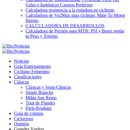
Geles e Isotónicos Caseros Perfectos
Calculadora resistencia a la rodadura en ciclismo
Calculadora de Vo2Max para ciclistas: Mide Tu Motor
Interno
CALCULADORA DE DESARROLLOS
Calculadora de Presión para MTB: PSI y Bares según
tu Peso y Terreno
Noticias
Guía Entrenamiento
Ciclismo Femenino
Clasificaciones
Clásicas
Clásicas y Semi-Clásicas
Strade Bianche
Milán San Remo
Tour de Flandes
París-Roubaix
Guía de compra
Ciclocross
Opinión
Grandes Vueltas