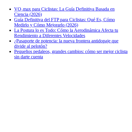
VO₂max para Ciclistas: La Guía Definitiva Basada en
Ciencia (2026)
Guía Definitiva del FTP para Ciclistas: Qué Es, Cómo
Medirlo y Cómo Mejorarlo (2026)
La Postura lo es Todo: Cómo la Aerodinámica Afecta tu
Rendimiento a Diferentes Velocidades
¿Pasaporte de potencia: la nueva frontera antidopaje que
divide al pelotón?
Pequeños pedaleos, grandes cambios: cómo ser mejor ciclista
sin darte cuenta