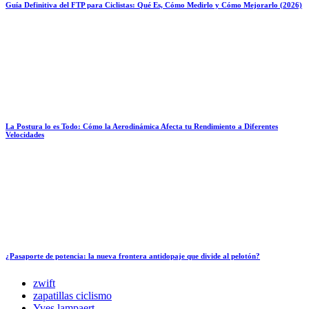
Guía Definitiva del FTP para Ciclistas: Qué Es, Cómo Medirlo y Cómo Mejorarlo (2026)
La Postura lo es Todo: Cómo la Aerodinámica Afecta tu Rendimiento a Diferentes
Velocidades
¿Pasaporte de potencia: la nueva frontera antidopaje que divide al pelotón?
zwift
zapatillas ciclismo
Yves lampaert