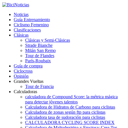
Noticias
Guía Entrenamiento
Ciclismo Femenino
Clasificaciones
Clásicas
Clásicas y Semi-Clásicas
Strade Bianche
Milán San Remo
Tour de Flandes
París-Roubaix
Guía de compra
Ciclocross
Opinión
Grandes Vueltas
Tour de Francia
Calculadoras
calculadora de Compound Score: la métrica mágica
para detectar jóvenes talentos
Calculadora de Hidratos de Carbono para ciclistas
Calculadora de zonas según ftp para ciclistas
Calculadora tasa de sudoración para ciclistas
CALCULADORA CYCLING SCORE INDEX
Calculadora de Maltodextrina y Fructosa: Crea Tus