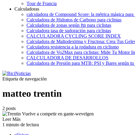
Tour de Francia
Calculadoras
calculadora de Compound Score: la métrica mágica para d
Calculadora de Hidratos de Carbono para ciclistas
Calculadora de zonas según ftp para ciclistas
Calculadora tasa de sudoración para ciclistas
CALCULADORA CYCLING SCORE INDEX
Calculadora de Maltodextrina y Fructosa: Crea Tus Geles
Calculadora resistencia a la rodadura en ciclismo
Calculadora de Vo2Max para ciclistas: Mide Tu Motor In
CALCULADORA DE DESARROLLOS
Calculadora de Presión para MTB: PSI y Bares según tu
Etiqueta de navegación
matteo trentin
2 posts
Leer Más
1 minuto de lectura
clásicas