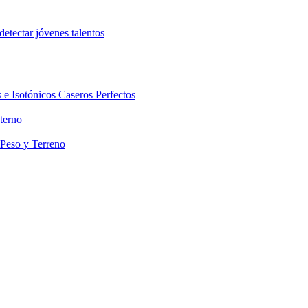
etectar jóvenes talentos
 e Isotónicos Caseros Perfectos
terno
 Peso y Terreno