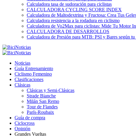
Calculadora tasa de sudoración para ciclistas
CALCULADORA CYCLING SCORE INDEX
Calculadora de Maltodextrina y Fructosa: Crea Tus Geles
Calculadora resistencia a la rodadura en ciclismo
Calculadora de Vo2Max para ciclistas: Mide Tu Motor In
CALCULADORA DE DESARROLLOS
Calculadora de Presión para MTB: PSI y Bares según tu
Noticias
Guía Entrenamiento
Ciclismo Femenino
Clasificaciones
Clásicas
Clásicas y Semi-Clásicas
Strade Bianche
Milán San Remo
Tour de Flandes
París-Roubaix
Guía de compra
Ciclocross
Opinión
Grandes Vueltas