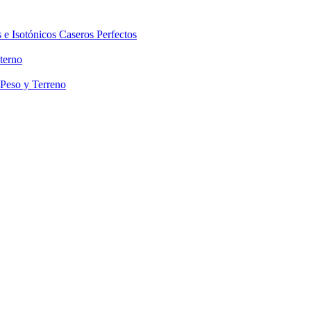
 e Isotónicos Caseros Perfectos
terno
 Peso y Terreno