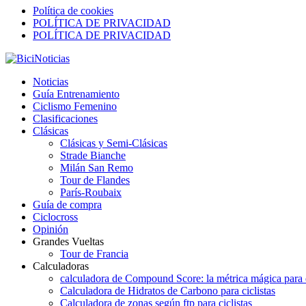
Política de cookies
POLÍTICA DE PRIVACIDAD
POLÍTICA DE PRIVACIDAD
Noticias
Guía Entrenamiento
Ciclismo Femenino
Clasificaciones
Clásicas
Clásicas y Semi-Clásicas
Strade Bianche
Milán San Remo
Tour de Flandes
París-Roubaix
Guía de compra
Ciclocross
Opinión
Grandes Vueltas
Tour de Francia
Calculadoras
calculadora de Compound Score: la métrica mágica para d
Calculadora de Hidratos de Carbono para ciclistas
Calculadora de zonas según ftp para ciclistas