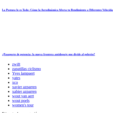
La Postura lo es Todo: Cómo la Aerodinámica Afecta tu Rendimiento a Diferentes Velocida
¿Pasaporte de potencia: la nueva frontera antidopaje que divide al pelotón?
zwift
zapatillas ciclismo
Yves lampaert
yates
xco
xavier azparren
xabier azparren
wout van aert
wout poels
women's tour