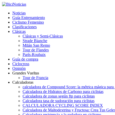
Noticias
Guía Entrenamiento
Ciclismo Femenino
Clasificaciones
Clásicas
Clásicas y Semi-Clásicas
Strade Bianche
Milán San Remo
Tour de Flandes
París-Roubaix
Guía de compra
Ciclocross
Opinión
Grandes Vueltas
Tour de Francia
Calculadoras
calculadora de Compound Score: la métrica mágica para d
Calculadora de Hidratos de Carbono para ciclistas
Calculadora de zonas según ftp para ciclistas
Calculadora tasa de sudoración para ciclistas
CALCULADORA CYCLING SCORE INDEX
Calculadora de Maltodextrina y Fructosa: Crea Tus Geles
Calculadora resistencia a la rodadura en ciclismo