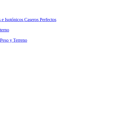
 e Isotónicos Caseros Perfectos
terno
 Peso y Terreno