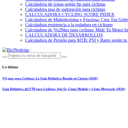
Calculadora de zonas según ftp para ciclistas
Calculadora tasa de sudoración para ciclistas
CALCULADORA CYCLING SCORE INDEX
Calculadora de Maltodextrina y Fructosa: Crea Tus Geles
Calculadora resistencia a la rodadura en ciclismo
Calculadora de Vo2Max para ciclistas: Mide Tu Motor In
CALCULADORA DE DESARROLLOS
Calculadora de Presión para MTB: PSI y Bares según tu
Lo último
VO₂max para Ciclistas: La Guía Definitiva Basada en Ciencia (2026)
Guía Definitiva del FTP para Ciclistas: Qué Es, Cómo Medirlo y Cómo Mejorarlo (2026)