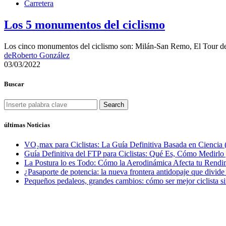
Carretera
Los 5 monumentos del ciclismo
Los cinco monumentos del ciclismo son: Milán-San Remo, El Tour de 
de
Roberto González
03/03/2022
Buscar
Search
últimas Noticias
VO₂max para Ciclistas: La Guía Definitiva Basada en Ciencia 
Guía Definitiva del FTP para Ciclistas: Qué Es, Cómo Medirl
La Postura lo es Todo: Cómo la Aerodinámica Afecta tu Rendim
¿Pasaporte de potencia: la nueva frontera antidopaje que divide
Pequeños pedaleos, grandes cambios: cómo ser mejor ciclista si