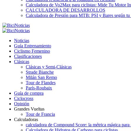
Calculadora de Vo2Max para ciclistas: Mide Tu Motor In
CALCULADORA DE DESARROLLOS
Calculadora de Presión para MTB: PSI y Bares según tu
Noticias
Guía Entrenamiento
Ciclismo Femenino
Clasificaciones
Clásicas
Clásicas y Semi-Clásicas
Strade Bianche
Milán San Remo
Tour de Flandes
París-Roubaix
Guía de compra
Ciclocross
Opinión
Grandes Vueltas
Tour de Francia
Calculadoras
calculadora de Compound Score: la métrica mágica para d
Calculadora de Hidratos de Carbono para ciclistas