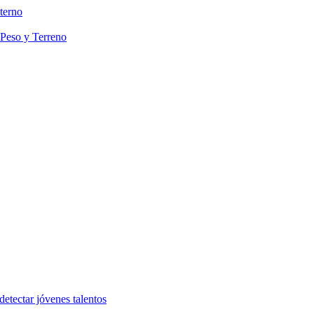
terno
 Peso y Terreno
etectar jóvenes talentos