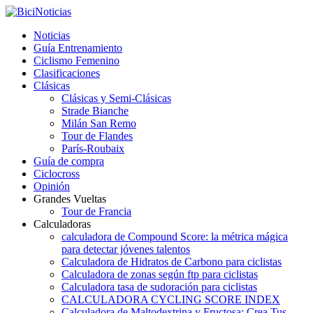
Noticias
Guía Entrenamiento
Ciclismo Femenino
Clasificaciones
Clásicas
Clásicas y Semi-Clásicas
Strade Bianche
Milán San Remo
Tour de Flandes
París-Roubaix
Guía de compra
Ciclocross
Opinión
Grandes Vueltas
Tour de Francia
Calculadoras
calculadora de Compound Score: la métrica mágica
para detectar jóvenes talentos
Calculadora de Hidratos de Carbono para ciclistas
Calculadora de zonas según ftp para ciclistas
Calculadora tasa de sudoración para ciclistas
CALCULADORA CYCLING SCORE INDEX
Calculadora de Maltodextrina y Fructosa: Crea Tus