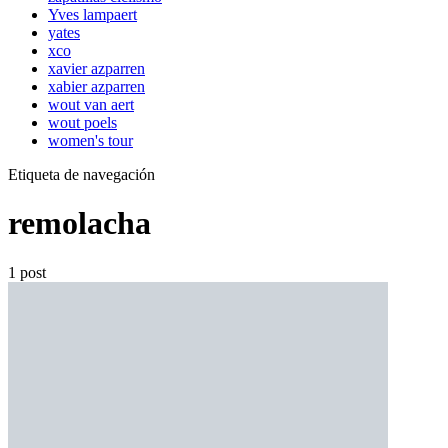
Yves lampaert
yates
xco
xavier azparren
xabier azparren
wout van aert
wout poels
women's tour
Etiqueta de navegación
remolacha
1 post