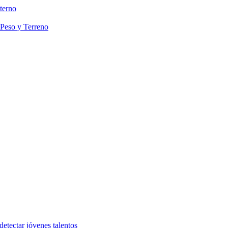
terno
 Peso y Terreno
etectar jóvenes talentos