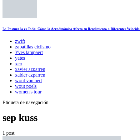
La Postura lo es Todo: Cómo la Aerodinámica Afecta tu Rendimiento a Diferentes Velocida
zwift
zapatillas ciclismo
Yves lampaert
yates
xco
xavier azparren
xabier azparren
wout van aert
wout poels
women's tour
Etiqueta de navegación
sep kuss
1 post