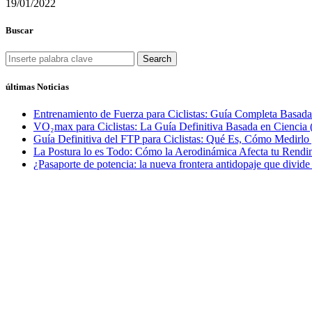
19/01/2022
Buscar
Search
últimas Noticias
Entrenamiento de Fuerza para Ciclistas: Guía Completa Basada
VO₂max para Ciclistas: La Guía Definitiva Basada en Ciencia 
Guía Definitiva del FTP para Ciclistas: Qué Es, Cómo Medirl
La Postura lo es Todo: Cómo la Aerodinámica Afecta tu Rendim
¿Pasaporte de potencia: la nueva frontera antidopaje que divide