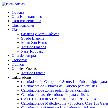
Noticias
Guía Entrenamiento
Ciclismo Femenino
Clasificaciones
Clásicas
Clásicas y Semi-Clásicas
Strade Bianche
Milán San Remo
Tour de Flandes
París-Roubaix
Guía de compra
Ciclocross
Opinión
Grandes Vueltas
Tour de Francia
Calculadoras
calculadora de Compound Score: la métrica mágica para d
Calculadora de Hidratos de Carbono para ciclistas
Calculadora de zonas según ftp para ciclistas
Calculadora tasa de sudoración para ciclistas
CALCULADORA CYCLING SCORE INDEX
Calculadora de Maltodextrina y Fructosa: Crea Tus Geles
Calculadora resistencia a la rodadura en ciclismo