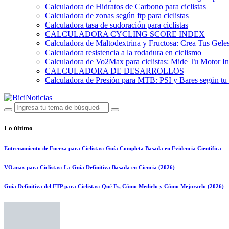
Calculadora de Hidratos de Carbono para ciclistas
Calculadora de zonas según ftp para ciclistas
Calculadora tasa de sudoración para ciclistas
CALCULADORA CYCLING SCORE INDEX
Calculadora de Maltodextrina y Fructosa: Crea Tus Geles
Calculadora resistencia a la rodadura en ciclismo
Calculadora de Vo2Max para ciclistas: Mide Tu Motor In
CALCULADORA DE DESARROLLOS
Calculadora de Presión para MTB: PSI y Bares según tu
Lo último
Entrenamiento de Fuerza para Ciclistas: Guía Completa Basada en Evidencia Científica
VO₂max para Ciclistas: La Guía Definitiva Basada en Ciencia (2026)
Guía Definitiva del FTP para Ciclistas: Qué Es, Cómo Medirlo y Cómo Mejorarlo (2026)