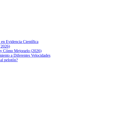
 en Evidencia Científica
(2026)
o y Cómo Mejorarlo (2026)
iento a Diferentes Velocidades
 al pelotón?