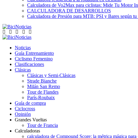
Calculadora de Vo2Max para ciclistas: Mide Tu Motor In
CALCULADORA DE DESARROLLOS
Calculadora de Presión para MTB: PSI y Bares según tu
Noticias
Guía Entrenamiento
Ciclismo Femenino
Clasificaciones
Clásicas
Clásicas y Semi-Clásicas
Strade Bianche
Milán San Remo
Tour de Flandes
París-Roubaix
Guía de compra
Ciclocross
Opinión
Grandes Vueltas
Tour de Francia
Calculadoras
calculadora de Compound Score: la métrica mágica para d