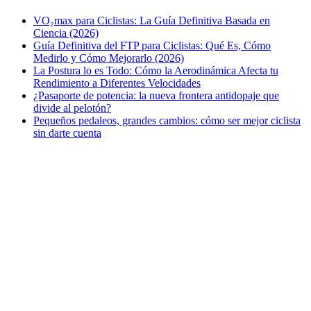
VO₂max para Ciclistas: La Guía Definitiva Basada en
Ciencia (2026)
Guía Definitiva del FTP para Ciclistas: Qué Es, Cómo
Medirlo y Cómo Mejorarlo (2026)
La Postura lo es Todo: Cómo la Aerodinámica Afecta tu
Rendimiento a Diferentes Velocidades
¿Pasaporte de potencia: la nueva frontera antidopaje que
divide al pelotón?
Pequeños pedaleos, grandes cambios: cómo ser mejor ciclista
sin darte cuenta