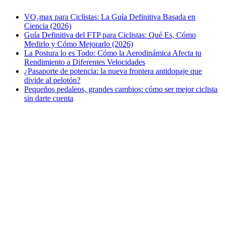
VO₂max para Ciclistas: La Guía Definitiva Basada en
Ciencia (2026)
Guía Definitiva del FTP para Ciclistas: Qué Es, Cómo
Medirlo y Cómo Mejorarlo (2026)
La Postura lo es Todo: Cómo la Aerodinámica Afecta tu
Rendimiento a Diferentes Velocidades
¿Pasaporte de potencia: la nueva frontera antidopaje que
divide al pelotón?
Pequeños pedaleos, grandes cambios: cómo ser mejor ciclista
sin darte cuenta