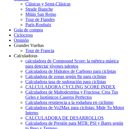
Clásicas y Semi-Clásicas
Strade Bianche
Milán San Remo
Tour de Flandes
París-Roubaix
Guía de compra
Ciclocross
Opinión
Grandes Vueltas
Tour de Francia
Calculadoras
calculadora de Compound Score: la métrica mágica
para detectar jóvenes talentos
Calculadora de Hidratos de Carbono para ciclistas
Calculadora de zonas según ftp para ciclistas
Calculadora tasa de sudoración para ciclistas
CALCULADORA CYCLING SCORE INDEX
Calculadora de Maltodextrina y Fructosa: Crea Tus
Geles e Isotónicos Caseros Perfectos
Calculadora resistencia a la rodadura en ciclismo
Calculadora de Vo2Max para ciclistas: Mide Tu Motor
Interno
CALCULADORA DE DESARROLLOS
Calculadora de Presión para MTB: PSI y Bares según
tu Peso y Terreno