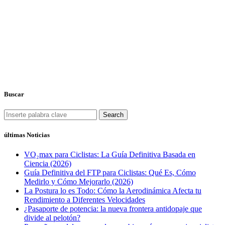
Buscar
Search
últimas Noticias
VO₂max para Ciclistas: La Guía Definitiva Basada en
Ciencia (2026)
Guía Definitiva del FTP para Ciclistas: Qué Es, Cómo
Medirlo y Cómo Mejorarlo (2026)
La Postura lo es Todo: Cómo la Aerodinámica Afecta tu
Rendimiento a Diferentes Velocidades
¿Pasaporte de potencia: la nueva frontera antidopaje que
divide al pelotón?