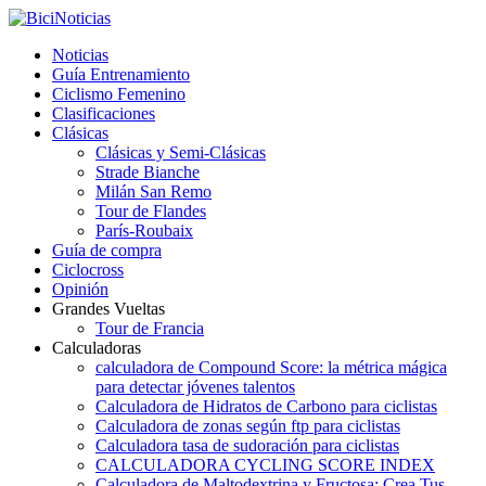
Noticias
Guía Entrenamiento
Ciclismo Femenino
Clasificaciones
Clásicas
Clásicas y Semi-Clásicas
Strade Bianche
Milán San Remo
Tour de Flandes
París-Roubaix
Guía de compra
Ciclocross
Opinión
Grandes Vueltas
Tour de Francia
Calculadoras
calculadora de Compound Score: la métrica mágica
para detectar jóvenes talentos
Calculadora de Hidratos de Carbono para ciclistas
Calculadora de zonas según ftp para ciclistas
Calculadora tasa de sudoración para ciclistas
CALCULADORA CYCLING SCORE INDEX
Calculadora de Maltodextrina y Fructosa: Crea Tus