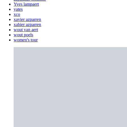
Yves lampaert
yates
xco
xavier azparren
xabier azparren
wout van aert
wout poels
women's tour