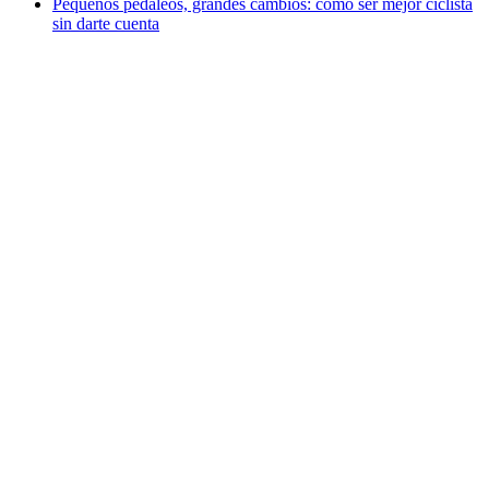
Pequeños pedaleos, grandes cambios: cómo ser mejor ciclista
sin darte cuenta