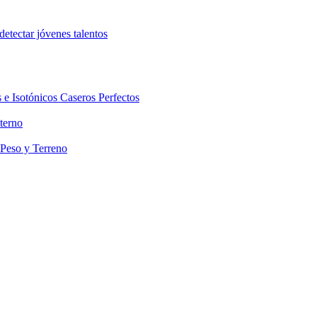
etectar jóvenes talentos
 e Isotónicos Caseros Perfectos
terno
 Peso y Terreno