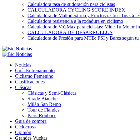
Calculadora tasa de sudoración para ciclistas
CALCULADORA CYCLING SCORE INDEX
Calculadora de Maltodextrina y Fructosa: Crea Tus Geles
Calculadora resistencia a la rodadura en ciclismo
Calculadora de Vo2Max para ciclistas: Mide Tu Motor In
CALCULADORA DE DESARROLLOS
Calculadora de Presión para MTB: PSI y Bares según tu
Noticias
Guía Entrenamiento
Ciclismo Femenino
Clasificaciones
Clásicas
Clásicas y Semi-Clásicas
Strade Bianche
Milán San Remo
Tour de Flandes
París-Roubaix
Guía de compra
Ciclocross
Opinión
Grandes Vueltas