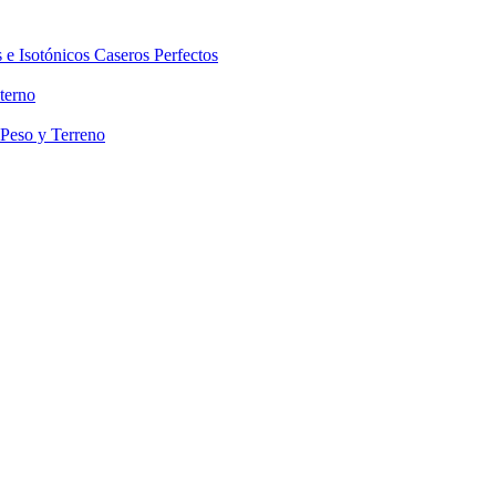
 e Isotónicos Caseros Perfectos
terno
 Peso y Terreno