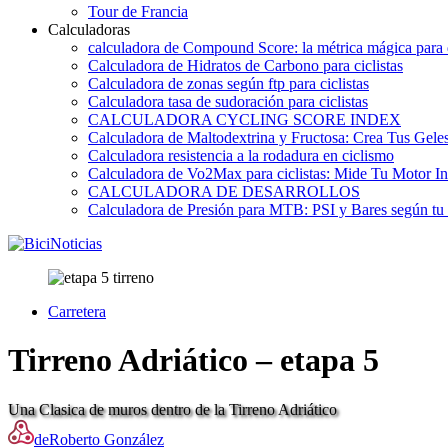
Tour de Francia
Calculadoras
calculadora de Compound Score: la métrica mágica para d
Calculadora de Hidratos de Carbono para ciclistas
Calculadora de zonas según ftp para ciclistas
Calculadora tasa de sudoración para ciclistas
CALCULADORA CYCLING SCORE INDEX
Calculadora de Maltodextrina y Fructosa: Crea Tus Geles
Calculadora resistencia a la rodadura en ciclismo
Calculadora de Vo2Max para ciclistas: Mide Tu Motor In
CALCULADORA DE DESARROLLOS
Calculadora de Presión para MTB: PSI y Bares según tu
Carretera
Tirreno Adriático – etapa 5
Una Clasica de muros dentro de la Tirreno Adriático
de
Roberto González