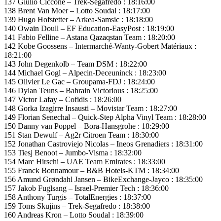
137 Giulio Ciccone – Trek-Segafredo : 18:16:00
138 Brent Van Moer – Lotto Soudal : 18:17:00
139 Hugo Hofstetter – Arkea-Samsic : 18:18:00
140 Owain Doull – EF Education-EasyPost : 18:19:00
141 Fabio Felline – Astana Qazaqstan Team : 18:20:00
142 Kobe Goossens – Intermarché-Wanty-Gobert Matériaux :
18:21:00
143 John Degenkolb – Team DSM : 18:22:00
144 Michael Gogl – Alpecin-Deceuninck : 18:23:00
145 Olivier Le Gac – Groupama-FDJ : 18:24:00
146 Dylan Teuns – Bahrain Victorious : 18:25:00
147 Victor Lafay – Cofidis : 18:26:00
148 Gorka Izagirre Insausti – Movistar Team : 18:27:00
149 Florian Senechal – Quick-Step Alpha Vinyl Team : 18:28:00
150 Danny van Poppel – Bora-Hansgrohe : 18:29:00
151 Stan Dewulf – Ag2r Citroen Team : 18:30:00
152 Jonathan Castroviejo Nicolas – Ineos Grenadiers : 18:31:00
153 Tiesj Benoot – Jumbo-Visma : 18:32:00
154 Marc Hirschi – UAE Team Emirates : 18:33:00
155 Franck Bonnamour – B&B Hotels-KTM : 18:34:00
156 Amund Grøndahl Jansen – BikeExchange-Jayco : 18:35:00
157 Jakob Fuglsang – Israel-Premier Tech : 18:36:00
158 Anthony Turgis – TotalEnergies : 18:37:00
159 Toms Skujins – Trek-Segafredo : 18:38:00
160 Andreas Kron – Lotto Soudal : 18:39:00