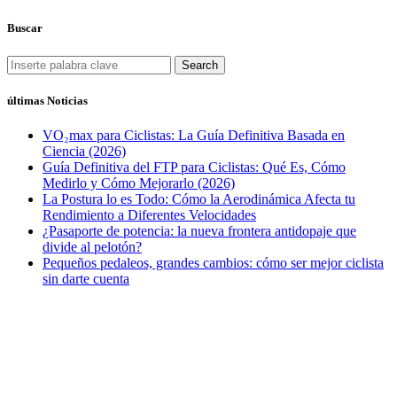
Buscar
Search
últimas Noticias
VO₂max para Ciclistas: La Guía Definitiva Basada en
Ciencia (2026)
Guía Definitiva del FTP para Ciclistas: Qué Es, Cómo
Medirlo y Cómo Mejorarlo (2026)
La Postura lo es Todo: Cómo la Aerodinámica Afecta tu
Rendimiento a Diferentes Velocidades
¿Pasaporte de potencia: la nueva frontera antidopaje que
divide al pelotón?
Pequeños pedaleos, grandes cambios: cómo ser mejor ciclista
sin darte cuenta