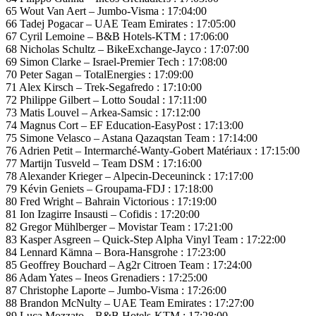
65 Wout Van Aert – Jumbo-Visma : 17:04:00
66 Tadej Pogacar – UAE Team Emirates : 17:05:00
67 Cyril Lemoine – B&B Hotels-KTM : 17:06:00
68 Nicholas Schultz – BikeExchange-Jayco : 17:07:00
69 Simon Clarke – Israel-Premier Tech : 17:08:00
70 Peter Sagan – TotalEnergies : 17:09:00
71 Alex Kirsch – Trek-Segafredo : 17:10:00
72 Philippe Gilbert – Lotto Soudal : 17:11:00
73 Matis Louvel – Arkea-Samsic : 17:12:00
74 Magnus Cort – EF Education-EasyPost : 17:13:00
75 Simone Velasco – Astana Qazaqstan Team : 17:14:00
76 Adrien Petit – Intermarché-Wanty-Gobert Matériaux : 17:15:00
77 Martijn Tusveld – Team DSM : 17:16:00
78 Alexander Krieger – Alpecin-Deceuninck : 17:17:00
79 Kévin Geniets – Groupama-FDJ : 17:18:00
80 Fred Wright – Bahrain Victorious : 17:19:00
81 Ion Izagirre Insausti – Cofidis : 17:20:00
82 Gregor Mühlberger – Movistar Team : 17:21:00
83 Kasper Asgreen – Quick-Step Alpha Vinyl Team : 17:22:00
84 Lennard Kämna – Bora-Hansgrohe : 17:23:00
85 Geoffrey Bouchard – Ag2r Citroen Team : 17:24:00
86 Adam Yates – Ineos Grenadiers : 17:25:00
87 Christophe Laporte – Jumbo-Visma : 17:26:00
88 Brandon McNulty – UAE Team Emirates : 17:27:00
89 Luca Mozzato – B&B Hotels-KTM : 17:28:00