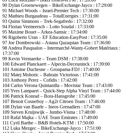
90 Dylan Groenewegen – BikeExchange-Jayco : 17:29:00
91 Michael Woods – Israel-Premier Tech : 17:30:00
92 Mathieu Burgaudeau – TotalEnergies : 17:31:00
93 Quinn Simmons – Trek-Segafredo : 17:32:00
94 Florian Vermeersch – Lotto Soudal : 17:33:00
95 Maxime Bouet – Arkea-Samsic : 17:34:00
96 Rigoberto Uran – EF Education-EasyPost : 17:35:00
97 Joe Dombrowski – Astana Qazaqstan Team : 17:36:00
98 Andrea Pasqualon – Intermarché-Wanty-Gobert Matériaux :
17:37:00
99 Kevin Vermaerke – Team DSM : 17:38:00
100 Edward Planckaert – Alpecin-Deceuninck : 17:39:00
101 Antoine Duchesne – Groupama-FDJ : 17:40:00
102 Matej Mohoric – Bahrain Victorious : 17:41:00
103 Anthony Perez – Cofidis : 17:42:00
104 Carlos Verona Quintanilla – Movistar Team : 17:43:00
105 Yves Lampaert – Quick-Step Alpha Vinyl Team : 17:44:00
106 Patrick Konrad – Bora-Hansgrohe : 17:45:00
107 Benoit Cosnefroy – Ag2r Citroen Team : 17:46:00
108 Dylan van Baarle – Ineos Grenadiers : 17:47:00
109 Steven Kruijswijk – Jumbo-Visma : 17:48:00
110 Rafal Majka – UAE Team Emirates : 17:49:00
111 Cyril Barthe – B&B Hotels-KTM : 17:50:00
112 Luka Mezgec – BikeExchange-Jayco : 17:51:00