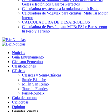
Geles e Isotónicos Caseros Perfectos
Calculadora resistencia a la rodadura en ciclismo
Calculadora de Vo2Max para ciclistas: Mide Tu Motor
Interno
CALCULADORA DE DESARROLLOS
Calculadora de Presión para MTB: PSI y Bares según
tu Peso y Terreno
Noticias
Guía Entrenamiento
Ciclismo Femenino
Clasificaciones
Clásicas
Clásicas y Semi-Clásicas
Strade Bianche
Milán San Remo
Tour de Flandes
París-Roubaix
Guía de compra
Ciclocross
Opinión
Grandes Vueltas