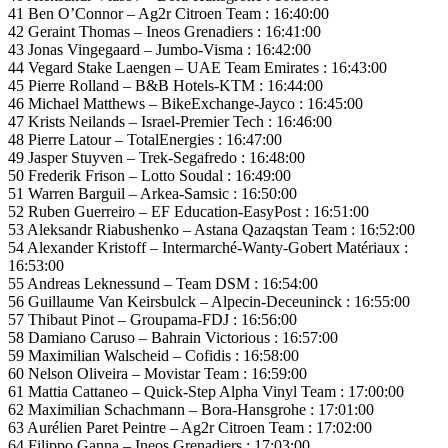
41 Ben O’Connor – Ag2r Citroen Team : 16:40:00
42 Geraint Thomas – Ineos Grenadiers : 16:41:00
43 Jonas Vingegaard – Jumbo-Visma : 16:42:00
44 Vegard Stake Laengen – UAE Team Emirates : 16:43:00
45 Pierre Rolland – B&B Hotels-KTM : 16:44:00
46 Michael Matthews – BikeExchange-Jayco : 16:45:00
47 Krists Neilands – Israel-Premier Tech : 16:46:00
48 Pierre Latour – TotalEnergies : 16:47:00
49 Jasper Stuyven – Trek-Segafredo : 16:48:00
50 Frederik Frison – Lotto Soudal : 16:49:00
51 Warren Barguil – Arkea-Samsic : 16:50:00
52 Ruben Guerreiro – EF Education-EasyPost : 16:51:00
53 Aleksandr Riabushenko – Astana Qazaqstan Team : 16:52:00
54 Alexander Kristoff – Intermarché-Wanty-Gobert Matériaux :
16:53:00
55 Andreas Leknessund – Team DSM : 16:54:00
56 Guillaume Van Keirsbulck – Alpecin-Deceuninck : 16:55:00
57 Thibaut Pinot – Groupama-FDJ : 16:56:00
58 Damiano Caruso – Bahrain Victorious : 16:57:00
59 Maximilian Walscheid – Cofidis : 16:58:00
60 Nelson Oliveira – Movistar Team : 16:59:00
61 Mattia Cattaneo – Quick-Step Alpha Vinyl Team : 17:00:00
62 Maximilian Schachmann – Bora-Hansgrohe : 17:01:00
63 Aurélien Paret Peintre – Ag2r Citroen Team : 17:02:00
64 Filippo Ganna – Ineos Grenadiers : 17:03:00