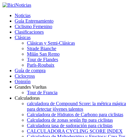
Noticias
Guía Entrenamiento
Ciclismo Femenino
Clasificaciones
Clásicas
Clásicas y Semi-Clásicas
Strade Bianche
Milán San Remo
Tour de Flandes
París-Roubaix
Guía de compra
Ciclocross
Opinión
Grandes Vueltas
Tour de Francia
Calculadoras
calculadora de Compound Score: la métrica mágica
para detectar jóvenes talentos
Calculadora de Hidratos de Carbono para ciclistas
Calculadora de zonas según ftp para ciclistas
Calculadora tasa de sudoración para ciclistas
CALCULADORA CYCLING SCORE INDEX
Calculadora de Maltodextrina y Fructosa: Crea Tus