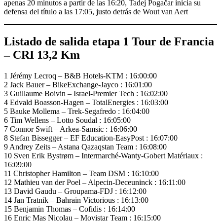
apenas 20 minutos a partir de las 16:20, Tadej Pogačar inicia su
defensa del título a las 17:05, justo detrás de Wout van Aert
Listado de salida etapa 1 Tour de Francia
– CRI 13,2 Km
1 Jérémy Lecroq – B&B Hotels-KTM : 16:00:00
2 Jack Bauer – BikeExchange-Jayco : 16:01:00
3 Guillaume Boivin – Israel-Premier Tech : 16:02:00
4 Edvald Boasson-Hagen – TotalEnergies : 16:03:00
5 Bauke Mollema – Trek-Segafredo : 16:04:00
6 Tim Wellens – Lotto Soudal : 16:05:00
7 Connor Swift – Arkea-Samsic : 16:06:00
8 Stefan Bissegger – EF Education-EasyPost : 16:07:00
9 Andrey Zeits – Astana Qazaqstan Team : 16:08:00
10 Sven Erik Bystrøm – Intermarché-Wanty-Gobert Matériaux :
16:09:00
11 Christopher Hamilton – Team DSM : 16:10:00
12 Mathieu van der Poel – Alpecin-Deceuninck : 16:11:00
13 David Gaudu – Groupama-FDJ : 16:12:00
14 Jan Tratnik – Bahrain Victorious : 16:13:00
15 Benjamin Thomas – Cofidis : 16:14:00
16 Enric Mas Nicolau – Movistar Team : 16:15:00