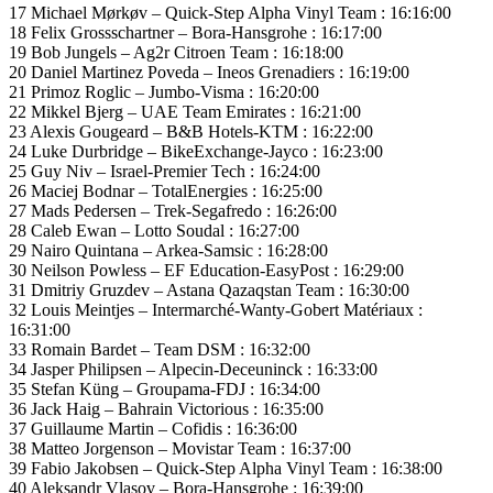
17 Michael Mørkøv – Quick-Step Alpha Vinyl Team : 16:16:00
18 Felix Grossschartner – Bora-Hansgrohe : 16:17:00
19 Bob Jungels – Ag2r Citroen Team : 16:18:00
20 Daniel Martinez Poveda – Ineos Grenadiers : 16:19:00
21 Primoz Roglic – Jumbo-Visma : 16:20:00
22 Mikkel Bjerg – UAE Team Emirates : 16:21:00
23 Alexis Gougeard – B&B Hotels-KTM : 16:22:00
24 Luke Durbridge – BikeExchange-Jayco : 16:23:00
25 Guy Niv – Israel-Premier Tech : 16:24:00
26 Maciej Bodnar – TotalEnergies : 16:25:00
27 Mads Pedersen – Trek-Segafredo : 16:26:00
28 Caleb Ewan – Lotto Soudal : 16:27:00
29 Nairo Quintana – Arkea-Samsic : 16:28:00
30 Neilson Powless – EF Education-EasyPost : 16:29:00
31 Dmitriy Gruzdev – Astana Qazaqstan Team : 16:30:00
32 Louis Meintjes – Intermarché-Wanty-Gobert Matériaux :
16:31:00
33 Romain Bardet – Team DSM : 16:32:00
34 Jasper Philipsen – Alpecin-Deceuninck : 16:33:00
35 Stefan Küng – Groupama-FDJ : 16:34:00
36 Jack Haig – Bahrain Victorious : 16:35:00
37 Guillaume Martin – Cofidis : 16:36:00
38 Matteo Jorgenson – Movistar Team : 16:37:00
39 Fabio Jakobsen – Quick-Step Alpha Vinyl Team : 16:38:00
40 Aleksandr Vlasov – Bora-Hansgrohe : 16:39:00