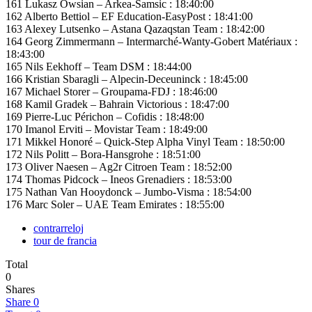
161 Lukasz Owsian – Arkea-Samsic : 18:40:00
162 Alberto Bettiol – EF Education-EasyPost : 18:41:00
163 Alexey Lutsenko – Astana Qazaqstan Team : 18:42:00
164 Georg Zimmermann – Intermarché-Wanty-Gobert Matériaux :
18:43:00
165 Nils Eekhoff – Team DSM : 18:44:00
166 Kristian Sbaragli – Alpecin-Deceuninck : 18:45:00
167 Michael Storer – Groupama-FDJ : 18:46:00
168 Kamil Gradek – Bahrain Victorious : 18:47:00
169 Pierre-Luc Périchon – Cofidis : 18:48:00
170 Imanol Erviti – Movistar Team : 18:49:00
171 Mikkel Honoré – Quick-Step Alpha Vinyl Team : 18:50:00
172 Nils Politt – Bora-Hansgrohe : 18:51:00
173 Oliver Naesen – Ag2r Citroen Team : 18:52:00
174 Thomas Pidcock – Ineos Grenadiers : 18:53:00
175 Nathan Van Hooydonck – Jumbo-Visma : 18:54:00
176 Marc Soler – UAE Team Emirates : 18:55:00
contrarreloj
tour de francia
Total
0
Shares
Share
0