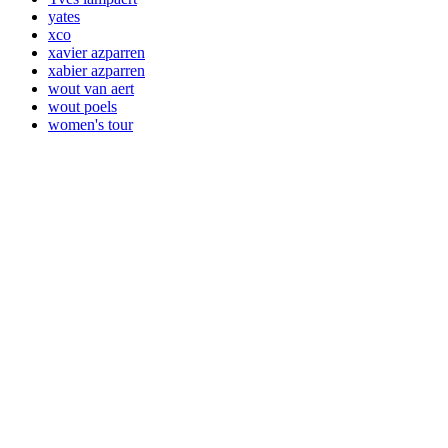
yates
xco
xavier azparren
xabier azparren
wout van aert
wout poels
women's tour