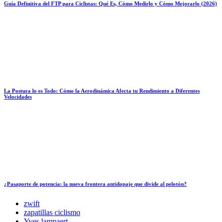
Guía Definitiva del FTP para Ciclistas: Qué Es, Cómo Medirlo y Cómo Mejorarlo (2026)
La Postura lo es Todo: Cómo la Aerodinámica Afecta tu Rendimiento a Diferentes
Velocidades
¿Pasaporte de potencia: la nueva frontera antidopaje que divide al pelotón?
zwift
zapatillas ciclismo
Yves lampaert