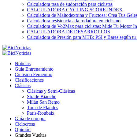
Calculadora tasa de sudoración para ciclistas
CALCULADORA CYCLING SCORE INDEX
Calculadora de Maltodextrina y Fructosa: Crea Tus Geles
Calculadora resistencia a la rodadura en ciclismo
Calculadora de Vo2Max para ciclistas: Mide Tu Motor In
CALCULADORA DE DESARROLLOS
Calculadora de Presión para MTB: PSI y Bares según tu
Noticias
Guía Entrenamiento
Ciclismo Femenino
Clasificaciones
Clásicas
Clásicas y Semi-Clásicas
Strade Bianche
Milán San Remo
Tour de Flandes
París-Roubaix
Guía de compra
Ciclocross
Opinión
Grandes Vueltas