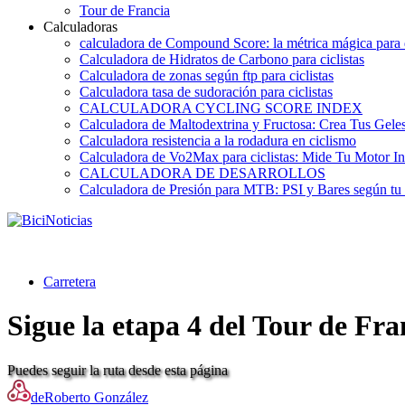
Tour de Francia
Calculadoras
calculadora de Compound Score: la métrica mágica para d
Calculadora de Hidratos de Carbono para ciclistas
Calculadora de zonas según ftp para ciclistas
Calculadora tasa de sudoración para ciclistas
CALCULADORA CYCLING SCORE INDEX
Calculadora de Maltodextrina y Fructosa: Crea Tus Geles
Calculadora resistencia a la rodadura en ciclismo
Calculadora de Vo2Max para ciclistas: Mide Tu Motor In
CALCULADORA DE DESARROLLOS
Calculadora de Presión para MTB: PSI y Bares según tu
Carretera
Sigue la etapa 4 del Tour de Fra
Puedes seguir la ruta desde esta página
de
Roberto González