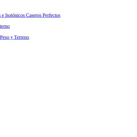
 e Isotónicos Caseros Perfectos
terno
 Peso y Terreno