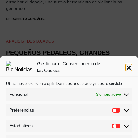
erradicar el dopaje, una nueva herramienta de vigilancia ha
generado…
DE
ROBERTO GONZÁLEZ
ANÁLISIS
DESTACADOS
PEQUEÑOS PEDALEOS, GRANDES
CAMBIOS: CÓMO SER MEJOR CICLISTA
Gestionar el Consentimiento de
SIN DARTE CUENTA
las Cookies
Apenas llevamos unos días de enero y tú, que juraste que este
Utilizamos cookies para optimizar nuestro sitio web y nuestro servicio.
año ibas a hacer 10.000 km,…
Funcional
Siempre activo
DE
ROBERTO GONZÁLEZ
Preferencias
Estadísticas