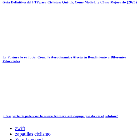
Guía Definitiva del FTP para Ciclistas: Qué Es, Cómo Medirlo y Cómo Mejorarlo (2026)
La Postura lo es Todo: Cómo la Aerodinámica Afecta tu Rendimiento a Diferentes
Velocidades
¿Pasaporte de potencia: la nueva frontera antidopaje que divide al pelotón?
zwift
zapatillas ciclismo
Yves lampaert