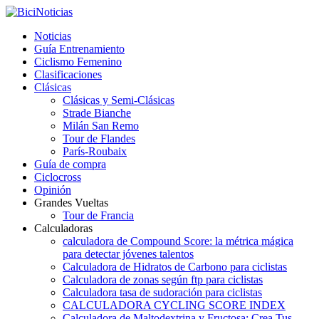
Noticias
Guía Entrenamiento
Ciclismo Femenino
Clasificaciones
Clásicas
Clásicas y Semi-Clásicas
Strade Bianche
Milán San Remo
Tour de Flandes
París-Roubaix
Guía de compra
Ciclocross
Opinión
Grandes Vueltas
Tour de Francia
Calculadoras
calculadora de Compound Score: la métrica mágica
para detectar jóvenes talentos
Calculadora de Hidratos de Carbono para ciclistas
Calculadora de zonas según ftp para ciclistas
Calculadora tasa de sudoración para ciclistas
CALCULADORA CYCLING SCORE INDEX
Calculadora de Maltodextrina y Fructosa: Crea Tus