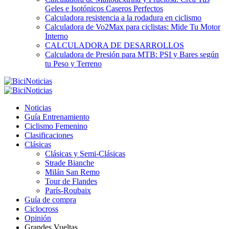
Geles e Isotónicos Caseros Perfectos
Calculadora resistencia a la rodadura en ciclismo
Calculadora de Vo2Max para ciclistas: Mide Tu Motor
Interno
CALCULADORA DE DESARROLLOS
Calculadora de Presión para MTB: PSI y Bares según
tu Peso y Terreno
Noticias
Guía Entrenamiento
Ciclismo Femenino
Clasificaciones
Clásicas
Clásicas y Semi-Clásicas
Strade Bianche
Milán San Remo
Tour de Flandes
París-Roubaix
Guía de compra
Ciclocross
Opinión
Grandes Vueltas