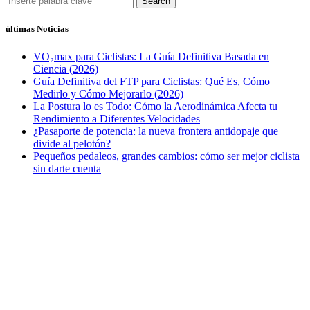
Search
últimas Noticias
VO₂max para Ciclistas: La Guía Definitiva Basada en
Ciencia (2026)
Guía Definitiva del FTP para Ciclistas: Qué Es, Cómo
Medirlo y Cómo Mejorarlo (2026)
La Postura lo es Todo: Cómo la Aerodinámica Afecta tu
Rendimiento a Diferentes Velocidades
¿Pasaporte de potencia: la nueva frontera antidopaje que
divide al pelotón?
Pequeños pedaleos, grandes cambios: cómo ser mejor ciclista
sin darte cuenta