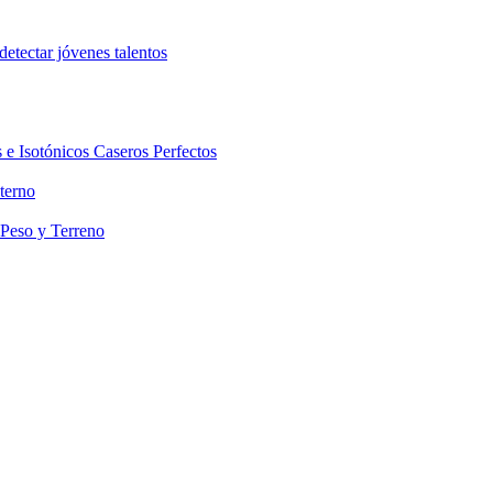
etectar jóvenes talentos
 e Isotónicos Caseros Perfectos
terno
 Peso y Terreno