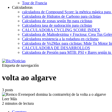
Tour de Francia
Calculadoras
calculadora de Compound Score: la métrica mágica para d
Calculadora de Hidratos de Carbono para ciclistas
Calculadora de zonas según ftp para ciclistas
Calculadora tasa de sudoración para ciclistas
CALCULADORA CYCLING SCORE INDEX
Calculadora de Maltodextrina y Fructosa: Crea Tus Geles
Calculadora resistencia a la rodadura en ciclismo
Calculadora de Vo2Max para ciclistas: Mide Tu Motor In
CALCULADORA DE DESARROLLOS
Calculadora de Presión para MTB: PSI y Bares según tu
Etiqueta de navegación
volta ao algarve
3 posts
Leer Más
2 minutos de lectura
Carretera