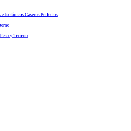
 e Isotónicos Caseros Perfectos
terno
 Peso y Terreno