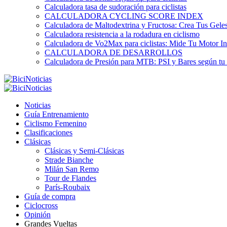
Calculadora tasa de sudoración para ciclistas
CALCULADORA CYCLING SCORE INDEX
Calculadora de Maltodextrina y Fructosa: Crea Tus Geles
Calculadora resistencia a la rodadura en ciclismo
Calculadora de Vo2Max para ciclistas: Mide Tu Motor In
CALCULADORA DE DESARROLLOS
Calculadora de Presión para MTB: PSI y Bares según tu
Noticias
Guía Entrenamiento
Ciclismo Femenino
Clasificaciones
Clásicas
Clásicas y Semi-Clásicas
Strade Bianche
Milán San Remo
Tour de Flandes
París-Roubaix
Guía de compra
Ciclocross
Opinión
Grandes Vueltas