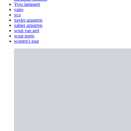
Yves lampaert
yates
xco
xavier azparren
xabier azparren
wout van aert
wout poels
women's tour