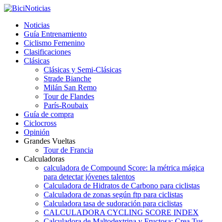
Noticias
Guía Entrenamiento
Ciclismo Femenino
Clasificaciones
Clásicas
Clásicas y Semi-Clásicas
Strade Bianche
Milán San Remo
Tour de Flandes
París-Roubaix
Guía de compra
Ciclocross
Opinión
Grandes Vueltas
Tour de Francia
Calculadoras
calculadora de Compound Score: la métrica mágica
para detectar jóvenes talentos
Calculadora de Hidratos de Carbono para ciclistas
Calculadora de zonas según ftp para ciclistas
Calculadora tasa de sudoración para ciclistas
CALCULADORA CYCLING SCORE INDEX
Calculadora de Maltodextrina y Fructosa: Crea Tus